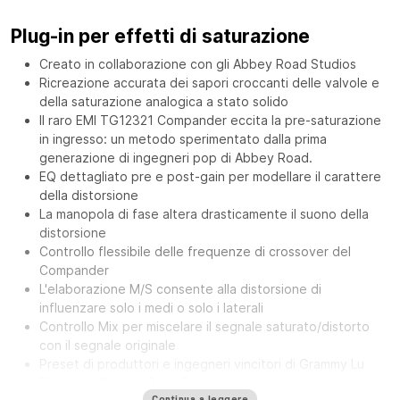
Plug-in per effetti di saturazione
Creato in collaborazione con gli Abbey Road Studios
Ricreazione accurata dei sapori croccanti delle valvole e
della saturazione analogica a stato solido
Il raro EMI TG12321 Compander eccita la pre-saturazione
in ingresso: un metodo sperimentato dalla prima
generazione di ingegneri pop di Abbey Road.
EQ dettagliato pre e post-gain per modellare il carattere
della distorsione
La manopola di fase altera drasticamente il suono della
distorsione
Controllo flessibile delle frequenze di crossover del
Compander
L'elaborazione M/S consente alla distorsione di
influenzare solo i medi o solo i laterali
Controllo Mix per miscelare il segnale saturato/distorto
con il segnale originale
Preset di produttori e ingegneri vincitori di Grammy Lu
Diaz, Joe Barresi, Dave Pensado e molti altri ancora
Continua a leggere