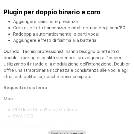
Plugin per doppio binario e coro
Aggiungere shimmer e presenza
Crea gli effetti harmonizer e pitch detune degli anni '80
Raddoppia automaticamente le parti vocali
Aggiungere effetti di fiamma alla batteria
Quando i tecnici professionisti hanno bisogno di effetti di
double-tracking di qualità superiore, si rivolgono a
Doubler
.
Utilizzando il ritardo e la modulazione dell'intonazione, Doubler
offre una straordinaria ricchezza e consistenza alle voci e agli
strumenti polifonici, nonché ai mix completi.
Requisiti di sistema
Mac
CPU Intel Core i3 / i5 / i7 / Xeon
RAM 4 GB
Sistema operativo:
10
.9.5 - 10.11
10.8.5 solo per Pro Tools 10 TDM
Continua a leggere