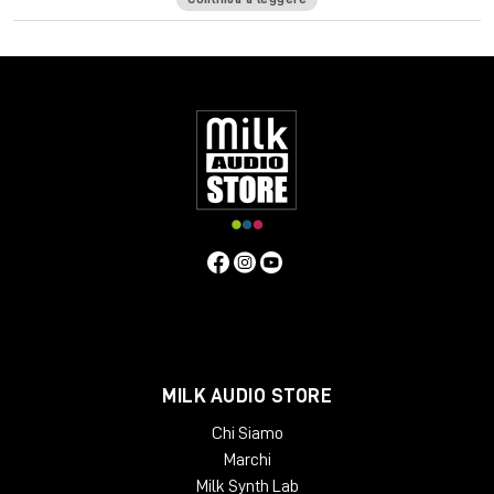
Risoluzione dello schermo Minimo:
1024x768
Consigliato:
1280x1024 / 1600x1024 I display USB non sono supportati
come display principale.
Windows
CPU Intel Core i3 / i5 / i7 / Xeon
RAM 4 GB
Sistema operativo:
Windows
7 con SP1 64 bit
Windows 8.1 64 bit Windows 10 64 bit
Risoluzione dello schermo Minimo:
1024x768
Consigliato:
1280x1024 / 1600x1024
MILK AUDIO STORE
Chi Siamo
Marchi
Milk Synth Lab