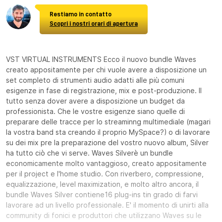
Restiamo in contatto
Scopri i nostri orari di apertura
VST VIRTUAL INSTRUMENTS Ecco il nuovo bundle Waves
creato appositamente per chi vuole avere a disposizione un
set completo di strumenti audio adatti alle più comuni
esigenze in fase di registrazione, mix e post-produzione. Il
tutto senza dover avere a disposizione un budget da
professionista. Che le vostre esigenze siano quelle di
preparare delle tracce per lo streaminng multimediale (magari
la vostra band sta creando il proprio MySpace?) o di lavorare
su dei mix pre la preparazione del vostro nuovo album, Silver
ha tutto ciò che vi serve. Waves Silverè un bundle
economicamente molto vantaggioso, creato appositamente
per il project e l'home studio. Con riverbero, compressione,
equalizzazione, level maximization, e molto altro ancora, il
bundle Waves Silver contiene16 plug-ins tin grado di farvi
lavorare ad un livello professionale. E' il momento di unirti alla
community di fonici e produttori che utilizzano Waves su le