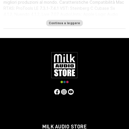
migliori produzioni al mondo. Caratteristiche Compatibilità Mac
RTAS: ProTools LE 7.3.1-7.4.1 VST: Steinberg C Cubase Sx
4.1.2, Nuendo 4.1.2, Live 7.07 AudioUnits: Apple Logic Audio
8.02, Digital Performer 5.1.3-6.01 Compatibilità PC RTAS:
Continua a leggere
Digidesign, ProTools LE 7.3.1. VST: Steinberg, Cubase SX 4.1.2,
Nuendo 4.1.2, Wavelab 6.1 build 340, Sonar 7, Sound Forge 9e,
Vegas 8.0b, Audition 3, Samplitude 10, Live 7.07 Direct X:
Sonar 7 Requisiti di sistema MAC: Mac G5 dual 2 GHz, Mac
Intel dual core 1.83GHz o superiori ­1GbB RAM ­ risoluzione
minima 1024x768 32-bit ­ OS-X 13 PC: P4 2.8 GHz /AMD 64 o
superiori ­1GbB RAM ­ risoluzione minima 1024x768 32-bit,
WindowsXP 32 bit SP2
MILK AUDIO STORE