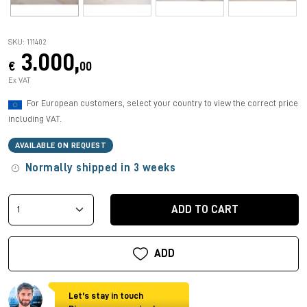
SKU: 111402
3.000,
€
00
Ex VAT
For European customers, select your country to view the correct price
including VAT.
AVAILABLE ON REQUEST
Normally shipped in 3 weeks
ADD TO CART
ADD
Let's stay in touch