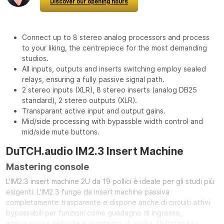
Discover our opening hours
Connect up to 8 stereo analog processors and process
to your liking, the centrepiece for the most demanding
studios.
All inputs, outputs and inserts switching employ sealed
relays, ensuring a fully passive signal path.
2 stereo inputs (XLR), 8 stereo inserts (analog DB25
standard), 2 stereo outputs (XLR).
Transparant active input and output gains.
Mid/side processing with bypassble width control and
mid/side mute buttons.
DuTCH.audio IM2.3 Insert Machine
Mastering console
L'IM2.3 insert machine 2U da 19 pollici è ideale per gli studi più
esigenti. L'IM2.3 funge da insert machine passiva
completamente trasparente e dispone anche di circuiti attivi
bypassabili per funzioni come guadagno di ingresso,
elaborazione mid/side e guadagno di uscita. Utilizzando i