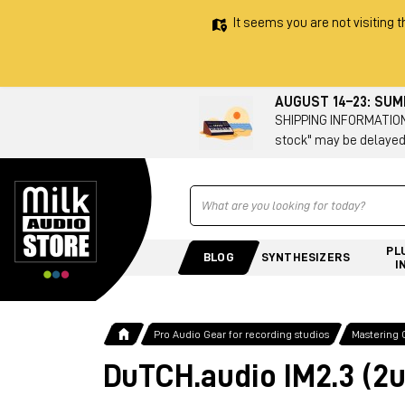
It seems you are not visiting t
AUGUST 14–23: SU
SHIPPING INFORMATION 
stock" may be delayed
Ricerca
PL
BLOG
SYNTHESIZERS
I
Pro Audio Gear for recording studios
Mastering 
DuTCH.audio IM2.3 (2u