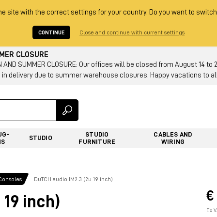
he site with the correct settings for your country. Do you want to switch
CONTINUE
Close and continue with current settings
MMER CLOSURE
AND SUMMER CLOSURE: Our offices will be closed from August 14 to 23.
 in delivery due to summer warehouse closures. Happy vacations to all
UG-
STUDIO
CABLES AND
STUDIO
NS
FURNITURE
WIRING
Consoles
DuTCH.audio IM2.3 (2u 19 inch)
€
 19 inch)
Ex V