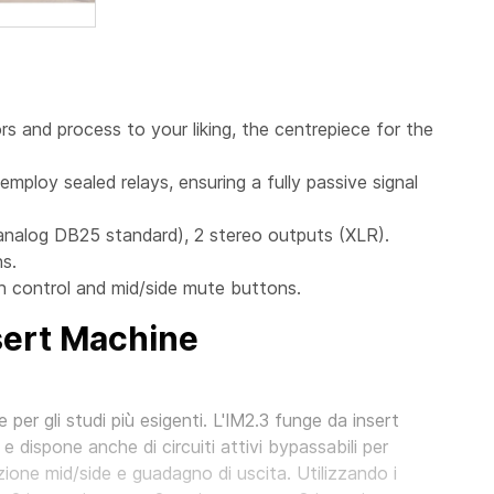
s and process to your liking, the centrepiece for the
employ sealed relays, ensuring a fully passive signal
(analog DB25 standard), 2 stereo outputs (XLR).
s.
h control and mid/side mute buttons.
sert Machine
e per gli studi più esigenti. L'IM2.3 funge da insert
dispone anche di circuiti attivi bypassabili per
ione mid/side e guadagno di uscita. Utilizzando i