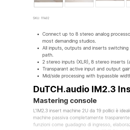
SKU: 111402
Connect up to 8 stereo analog processor
most demanding studios.
All inputs, outputs and inserts switching 
path.
2 stereo inputs (XLR), 8 stereo inserts 
Transparant active input and output gain
Mid/side processing with bypassble widt
DuTCH.audio IM2.3 In
Mastering console
L'IM2.3 insert machine 2U da 19 pollici è ideal
machine passiva completamente trasparente e 
funzioni come guadagno di ingresso, elaboraz