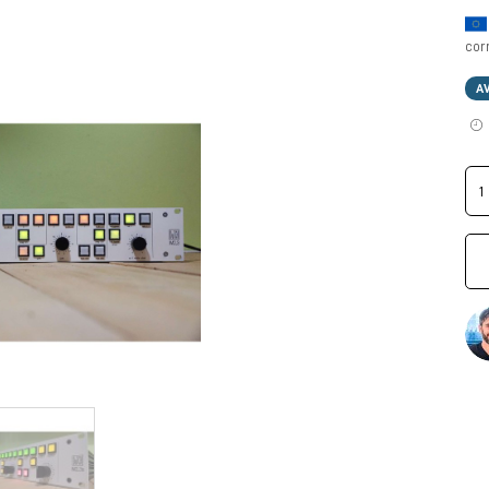
cor
A