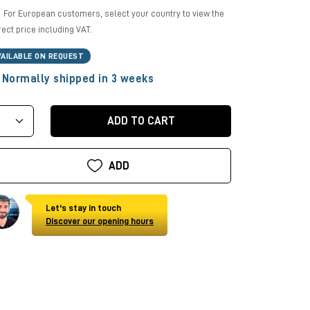
For European customers, select your country to view the
rect price including VAT.
VAILABLE ON REQUEST
Normally shipped in 3 weeks
ADD TO CART
ADD
Let's stay in touch
Discover our opening hours