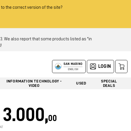
 to the correct version of the site?
 We also report that some products listed as "in
!
SAN MARINO
LOGIN
ENGLISH
INFORMATION TECHNOLOGY -
SPECIAL
USED
VIDEO
DEALS
3.000,
00
AT