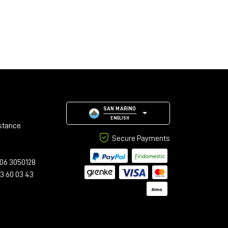
SAN MARINO
ENGLISH
stance
Secure Payments
06 3050128
23 60 03 43