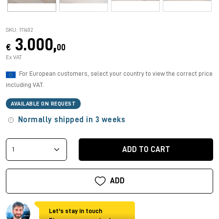
SKU: 111402
3.000,
€
00
Ex VAT
For European customers, select your country to view the correct price
including VAT.
AVAILABLE ON REQUEST
Normally shipped in 3 weeks
ADD TO CART
ADD
Let's stay in touch