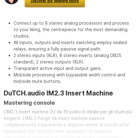
Discover our opening hours
Connect up to 8 stereo analog processors and process
to your liking, the centrepiece for the most demanding
studios.
All inputs, outputs and inserts switching employ sealed
relays, ensuring a fully passive signal path.
2 stereo inputs (XLR), 8 stereo inserts (analog DB25
standard), 2 stereo outputs (XLR).
Transparant active input and output gains.
Mid/side processing with bypassble width control and
mid/side mute buttons.
DuTCH.audio IM2.3 Insert Machine
Mastering console
L'IM2.3 insert machine 2U da 19 pollici è ideale per gli studi più
esigenti. L'IM2.3 funge da insert machine passiva
completamente trasparente e dispone anche di circuiti attivi
bypassabili per funzioni come guadagno di ingresso,
elaborazione mid/side e guadagno di uscita. Utilizzando i