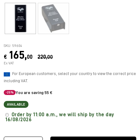
SKU: 59604
165,
€
00
220,
00
Ex VAT
For European customers, select your country to view the correct price
including VAT.
You are saving 55 €
-25%
AVAILABLE
Order by 11:00 a.m., we will ship by the day
16/08/2026