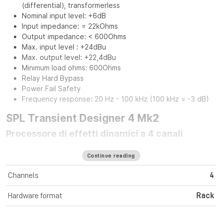
(differential), transformerless
Nominal input level: +6dB
Input impedance: = 22kOhms
Output impedance: < 600Ohms
Max. input level : +24dBu
Max. output level: +22,4dBu
Minimum load ohms: 600Ohms
Relay Hard Bypass
Power Fail Safety
Frequency response: 20 Hz - 100 kHz (100 kHz = -3 dB)
SPL Transient Designer 4 Mk2
Processore di effetti dinamici a 4 canali
Nel 1998, SPL Transient Designer ha creato una nuova
Continue reading
generazione di processori dinamici. L'elaborazione
indipendente dal livello dell'attacco e del sustain dei segnali
Channels
4
audio ha rivoluzionato la produzione musicale in modo
significativo. L'ultima generazione di Transient Designer 4
Hardware format
Rack
presenta le stesse qualità di lavorazione del suo
predecessore, ma presenta un nuovo design e ha una
sensazione ancora migliore grazie alle solide manopole in