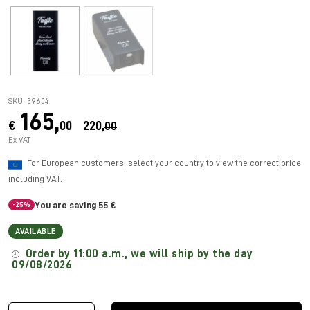
SKU: 59604
165,
€
00
220,
00
Ex VAT
For European customers, select your country to view the correct price
including VAT.
You are saving 55 €
-25%
AVAILABLE
Order by 11:00 a.m., we will ship by the day
09/08/2026