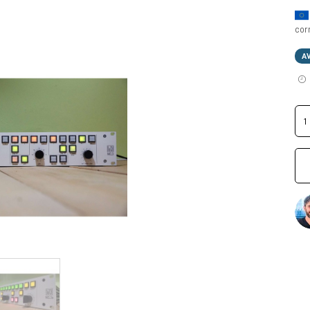
cor
A