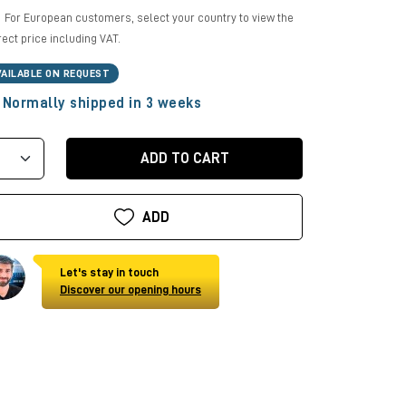
For European customers, select your country to view the
rect price including VAT.
VAILABLE ON REQUEST
Normally shipped in 3 weeks
ADD TO CART
ADD
Let's stay in touch
Discover our opening hours