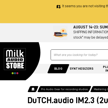
It seems you are not visiting t
AUGUST 14–23: SU
SHIPPING INFORMATION 
stock" may be delayed
Ricerca
PL
BLOG
SYNTHESIZERS
I
Pro Audio Gear for recording studios
Mastering 
DuTCH.audio IM2.3 (2u