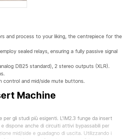
s and process to your liking, the centrepiece for the
employ sealed relays, ensuring a fully passive signal
(analog DB25 standard), 2 stereo outputs (XLR).
s.
h control and mid/side mute buttons.
sert Machine
e per gli studi più esigenti. L'IM2.3 funge da insert
dispone anche di circuiti attivi bypassabili per
ione mid/side e guadagno di uscita. Utilizzando i