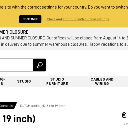
he site with the correct settings for your country. Do you want to switch
CONTINUE
Close and continue with current settings
MMER CLOSURE
AND SUMMER CLOSURE: Our offices will be closed from August 14 to 23.
 in delivery due to summer warehouse closures. Happy vacations to all
UG-
STUDIO
CABLES AND
STUDIO
NS
FURNITURE
WIRING
Consoles
DuTCH.audio IM2.3 (2u 19 inch)
€
 19 inch)
Ex V