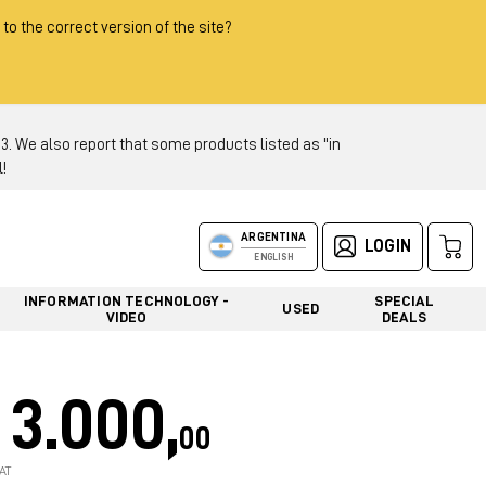
 to the correct version of the site?
 We also report that some products listed as "in
!
ARGENTINA
LOGIN
ENGLISH
INFORMATION TECHNOLOGY -
SPECIAL
USED
VIDEO
DEALS
3.000,
00
AT