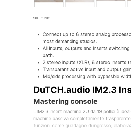
SKU: 111402
Connect up to 8 stereo analog processor
most demanding studios.
All inputs, outputs and inserts switching 
path.
2 stereo inputs (XLR), 8 stereo inserts 
Transparant active input and output gain
Mid/side processing with bypassble widt
DuTCH.audio IM2.3 In
Mastering console
L'IM2.3 insert machine 2U da 19 pollici è ideal
machine passiva completamente trasparente e 
funzioni come guadagno di ingresso, elaboraz