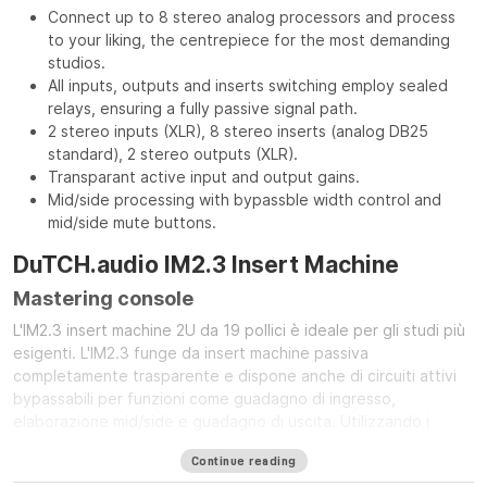
Connect up to 8 stereo analog processors and process
to your liking, the centrepiece for the most demanding
studios.
All inputs, outputs and inserts switching employ sealed
relays, ensuring a fully passive signal path.
2 stereo inputs (XLR), 8 stereo inserts (analog DB25
standard), 2 stereo outputs (XLR).
Transparant active input and output gains.
Mid/side processing with bypassble width control and
mid/side mute buttons.
DuTCH.audio IM2.3 Insert Machine
Mastering console
L'IM2.3 insert machine 2U da 19 pollici è ideale per gli studi più
esigenti. L'IM2.3 funge da insert machine passiva
completamente trasparente e dispone anche di circuiti attivi
bypassabili per funzioni come guadagno di ingresso,
elaborazione mid/side e guadagno di uscita. Utilizzando i
nostri rinomati circuiti analogici, l'IM2.3 include 2 ingressi
Continue reading
stereo, 2 uscite stereo e 8 inserti stereo (secondo lo standard