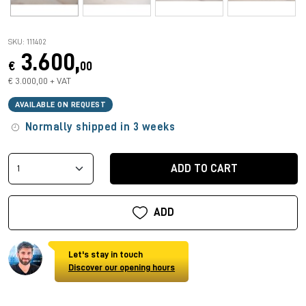
SKU: 111402
3.600,
€
00
€ 3.000,00 + VAT
AVAILABLE ON REQUEST
Normally shipped in 3 weeks
ADD TO CART
ADD
Let's stay in touch
Discover our opening hours