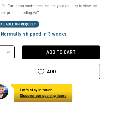
For European customers, select your country to view the
rect price including VAT.
VAILABLE ON REQUEST
Normally shipped in 3 weeks
ADD TO CART
ADD
Let's stay in touch
Discover our opening hours