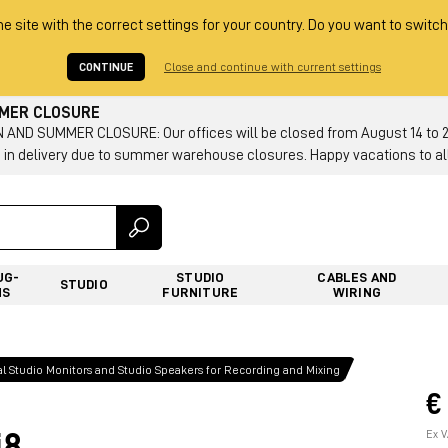
he site with the correct settings for your country. Do you want to switch
CONTINUE
Close and continue with current settings
MMER CLOSURE
AND SUMMER CLOSURE: Our offices will be closed from August 14 to 23.
 in delivery due to summer warehouse closures. Happy vacations to all
UG-
STUDIO
CABLES AND
STUDIO
NS
FURNITURE
WIRING
al Studio Monitors and Studio Speakers for Recording and Mixing
€
i8
Ex V