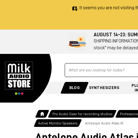
It seems you are not visiting t
AUGUST 14–23: SU
SHIPPING INFORMATION 
stock" may be delayed
Ricerca
PL
BLOG
SYNTHESIZERS
I
Pro Audio Gear for recording studios
Profession
Active Monitor Speakers
Antelope Audio Atlas i8
Antelope Audio Atlas 