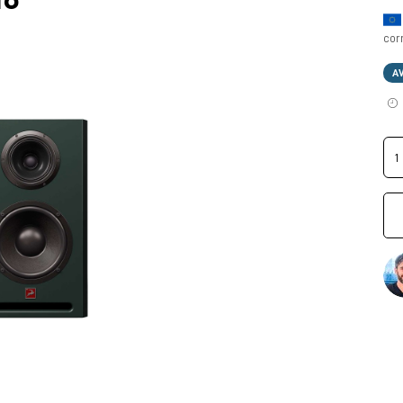
cor
A