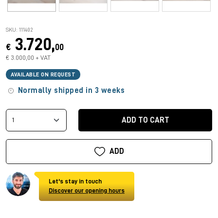
SKU: 111402
3.720,
€
00
€ 3.000,00 + VAT
AVAILABLE ON REQUEST
Normally shipped in 3 weeks
ADD TO CART
ADD
Let's stay in touch
Discover our opening hours