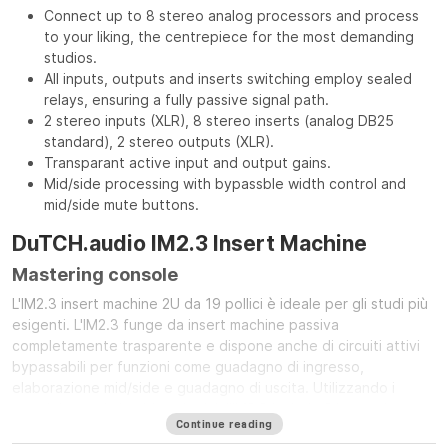
Connect up to 8 stereo analog processors and process
to your liking, the centrepiece for the most demanding
studios.
All inputs, outputs and inserts switching employ sealed
relays, ensuring a fully passive signal path.
2 stereo inputs (XLR), 8 stereo inserts (analog DB25
standard), 2 stereo outputs (XLR).
Transparant active input and output gains.
Mid/side processing with bypassble width control and
mid/side mute buttons.
DuTCH.audio IM2.3 Insert Machine
Mastering console
L'IM2.3 insert machine 2U da 19 pollici è ideale per gli studi più
esigenti. L'IM2.3 funge da insert machine passiva
completamente trasparente e dispone anche di circuiti attivi
bypassabili per funzioni come guadagno di ingresso,
elaborazione mid/side e guadagno di uscita. Utilizzando i
nostri rinomati circuiti analogici, l'IM2.3 include 2 ingressi
Continue reading
stereo, 2 uscite stereo e 8 inserti stereo (secondo lo standard