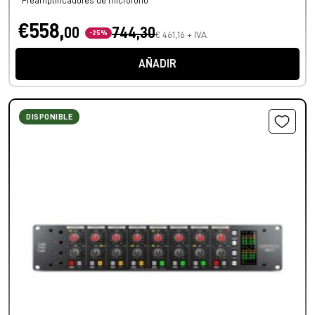
Preamplificadores de micrófono
€558,
00
744,30
-25%
€ 461,16 + IVA
AÑADIR
DISPONIBLE