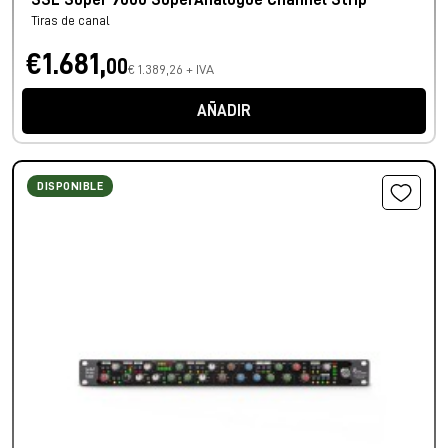
SSL Super 9000 SuperAnalogue Channel Strip
Tiras de canal
€1.681,
00
€ 1.389,26 + IVA
AÑADIR
DISPONIBLE