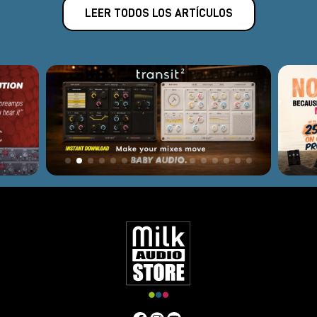
LEER TODOS LOS ARTÍCULOS
Preamplificadores de formato propietario
Las numerosas aplicaciones en la historia de la grabación de
sonido han dado lugar a muchos otros formatos propietarios;
entre ellos, los más famosos son la
serie 1073/1084
o la
serie
Neve
8048
y la
serie
SSL
X-Rack
.