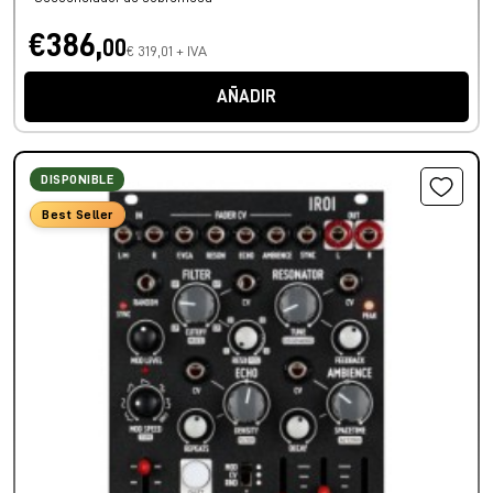
€386,
00
€ 319,01 + IVA
AÑADIR
DISPONIBLE
Best Seller