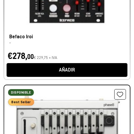
Befaco Iroi
-
€278,
00
€ 229,75 + IVA
AÑADIR
DISPONIBLE
Best Seller