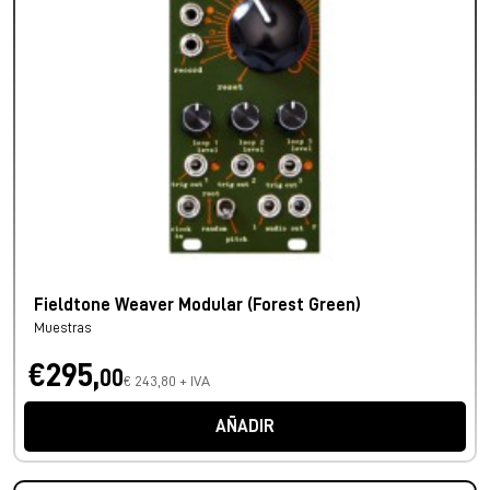
Fieldtone Weaver Modular (Forest Green)
Muestras
€295,
00
€ 243,80 + IVA
AÑADIR