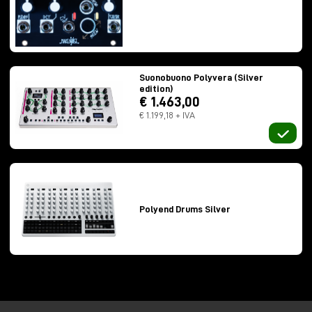
Suonobuono Polyvera (Silver
edition)
€ 1.463,00
€ 1.199,18 + IVA
La gestione delle modulazioni è brillantemente
intuitiva: niente patch complicate, assegnazioni
rapide, gesture immediate e modulazioni visualizzate
tramite LED.
Complex oscillator analogico
Polyend Drums Silver
Cycler come modulatore ibrido tra LFO, random
ed envelope
Low pass gate in stile Buchla
Wavefolding musicale
Accordature microtonali
Effetti digitali integrati