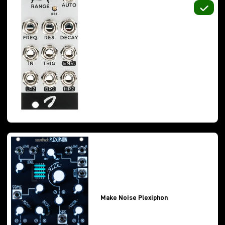
2. Buchla Ziggy
Ziggy
rappresenta probabilmente il tentativo più
accessibile e immediato di portare il classico
approccio
Buchla
in un formato moderno e
performativo.
Il cuore è il celebre complex oscillator analogico
Buchla
, inserito però in un workflow quasi patchless,
pensato più come strumento musicale che come
sintetizzatore modulare tradizionale.
Make Noise Plexiphon