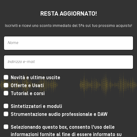
👉🏻
Ordina Buchla Ziggy su Milk Audio Store
RESTA AGGIORNATO!
È uno strumento che riesce a essere sperimentale ma
anche sorprendentemente melodico.
Iscriviti e ricevi uno sconto immediato del 5% sul tuo prossimo acquisto!
3. Polyend Drums
Novità e ultime uscite
Polyend Drums
è stata una delle macchine più
Offerte e Usati
chiacchierate dell’evento.
Tutorial e corsi
Una
drum machine
ibrida analogico/digitale
Sintetizzatori e moduli
costruita senza compromessi, con chassis in alluminio
Strumentazione audio professionale e DAW
monoblocco, componentistica premium, workflow
immediato e un motore sonoro enorme.
Selezionando questo box, consento l'uso delle
informazioni fornite al fine di essere informato su