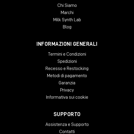
Chi Siamo
Marchi
Milk Synth Lab
Ordina Polyend Drums su Milk Audio Store:
Blog
👉🏻
Polyend Drums Black
👉🏻
Polyend Drums Silver
INFORMAZIONI GENERALI
Una delle drum machine più complete e interessanti
Termini e Condizioni
viste negli ultimi anni.
Spedizioni
Recesso e Restocking
Metodi di pagamento
Garanzia
Privacy
Informativa sui cookie
4. TipTop Audio 277t Prototype
SUPPORTO
Il nuovo 277t di
TipTop Audio
è uno di quei moduli
Assistenza e Supporto
che dimostrano come il delay e la manipolazione
Contatti
temporale possano ancora sorprendere.