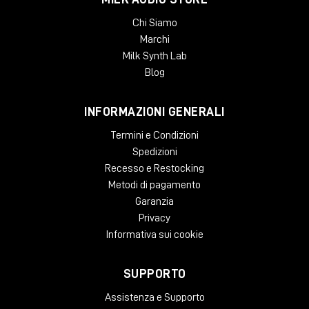
Chi Siamo
Marchi
Ordina Polyend Drums su Milk Audio Store:
Milk Synth Lab
Blog
👉🏻
Polyend Drums Black
👉🏻
Polyend Drums Silver
INFORMAZIONI GENERALI
Una delle drum machine più complete e interessanti
viste negli ultimi anni.
Termini e Condizioni
Spedizioni
Recesso e Restocking
Metodi di pagamento
Garanzia
Privacy
4. TipTop Audio 277t Prototype
Informativa sui cookie
SUPPORTO
Il nuovo 277t di
TipTop Audio
è uno di quei moduli
che dimostrano come il delay e la manipolazione
Assistenza e Supporto
temporale possano ancora sorprendere.