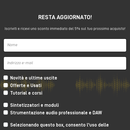
👉🏻
Ordina Buchla Ziggy su Milk Audio Store
È uno strumento che riesce a essere sperimentale ma
RESTA AGGIORNATO!
anche sorprendentemente melodico.
Iscriviti e ricevi uno sconto immediato del 5% sul tuo prossimo acquisto!
3. Polyend Drums
Novità e ultime uscite
Polyend Drums
è stata una delle macchine più
Offerte e Usati
chiacchierate dell’evento.
Tutorial e corsi
Una
drum machine
ibrida analogico/digitale
costruita senza compromessi, con chassis in alluminio
Sintetizzatori e moduli
monoblocco, componentistica premium, workflow
Strumentazione audio professionale e DAW
immediato e un motore sonoro enorme.
Selezionando questo box, consento l'uso delle