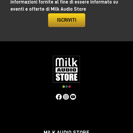
informazioni fornite al fine di essere informato su
eventi e offerte di Milk Audio Store
ISCRIVITI
Le quattro voci analogiche basate su chip SSI sono il
vero highlight: dual VCO, filtri SSI2140, VCA SSI2164 e
layering analogico più digitale.
4 voci analogiche con oscillatori SSI2130
Filtri SSI2140 multimodo
8 tracce fino a 64 step
Parameter locks completi
Probability, microtiming ed Euclidean sequencing
Effetti sequenziabili e processing interno a 96
MILK AUDIO STORE
kHz