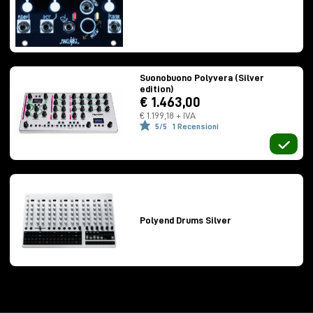
Suonobuono Polyvera (Silver
edition)
€ 1.463,00
€ 1.199,18 + IVA
5/5
1 Recensioni
La gestione delle modulazioni è brillantemente
intuitiva: niente patch complicate, assegnazioni
rapide, gesture immediate e modulazioni visualizzate
tramite LED.
Complex oscillator analogico
Cycler come modulatore ibrido tra LFO, random
Polyend Drums Silver
ed envelope
Low pass gate in stile Buchla
Wavefolding musicale
Accordature microtonali
Effetti digitali integrati