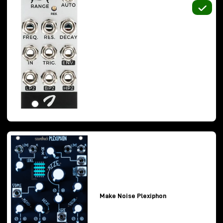
2. Buchla Ziggy
Ziggy
rappresenta probabilmente il tentativo più
accessibile e immediato di portare il classico
approccio
Buchla
in un formato moderno e
performativo.
Il cuore è il celebre complex oscillator analogico
Buchla
, inserito però in un workflow quasi patchless,
pensato più come strumento musicale che come
sintetizzatore modulare tradizionale.
Make Noise Plexiphon