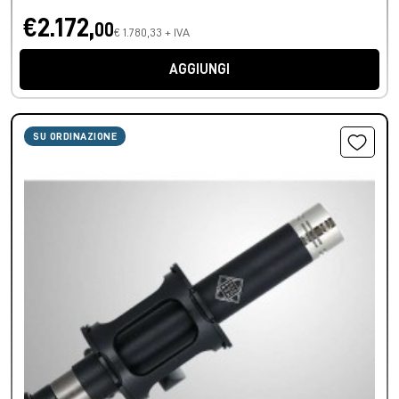
€2.172,
00
€ 1.780,33 + IVA
AGGIUNGI
SU ORDINAZIONE