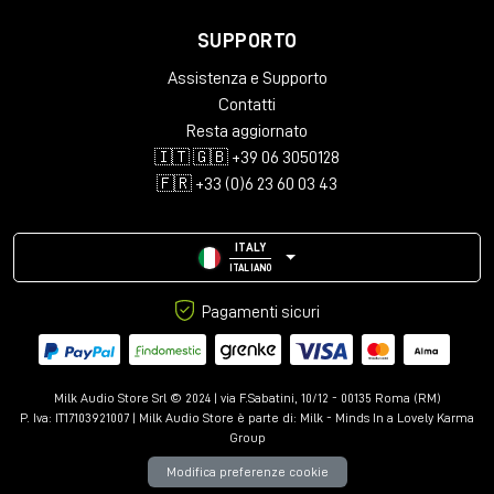
SUPPORTO
Assistenza e Supporto
Contatti
Resta aggiornato
🇮🇹 🇬🇧 +39 06 3050128
🇫🇷 +33 (0)6 23 60 03 43
ITALY
ITALIANO
Pagamenti sicuri
Milk Audio Store Srl © 2024 | via F.Sabatini, 10/12 - 00135 Roma (RM)
P. Iva: IT17103921007 | Milk Audio Store è parte di:
Milk - Minds In a Lovely Karma
Group
Modifica preferenze cookie