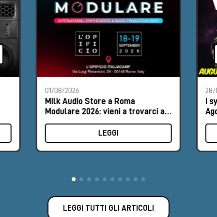
01/08/2026
28/
Milk Audio Store a Roma
I s
Modulare 2026: vieni a trovarci al
Ag
Booth #9
LEGGI
LEGGI TUTTI GLI ARTICOLI