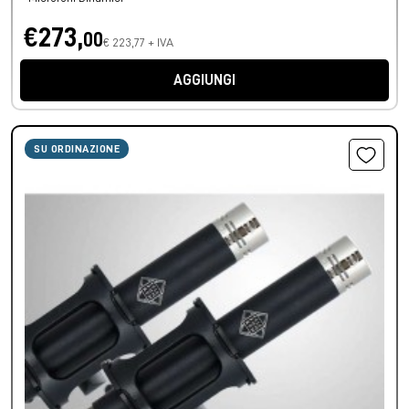
€273,
00
€ 223,77 + IVA
AGGIUNGI
SU ORDINAZIONE