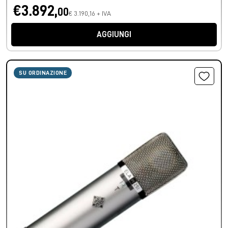
€3.892,
00
€ 3.190,16 + IVA
AGGIUNGI
SU ORDINAZIONE