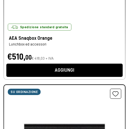
Spedizione standard gratuita
AEA Snaqbox Orange
Lunchbox ed accessori
€510,
00
€ 418,03 + IVA
AGGIUNGI
SU ORDINAZIONE