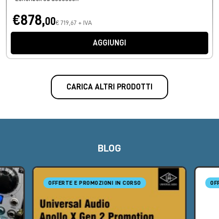
€878,
00
€ 719,67 + IVA
AGGIUNGI
CARICA ALTRI PRODOTTI
BLOG
OFFERTE E PROMOZIONI IN CORSO
OF