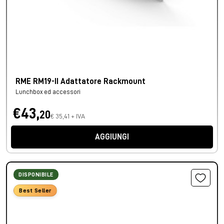
RME RM19-II Adattatore Rackmount
Lunchbox ed accessori
€43,
20
€ 35,41 + IVA
AGGIUNGI
DISPONIBILE
Best Seller