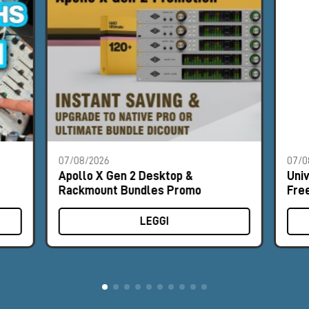
07/08/2026
07/0
Apollo X Gen 2 Desktop &
Uni
Rackmount Bundles Promo
Fre
LEGGI