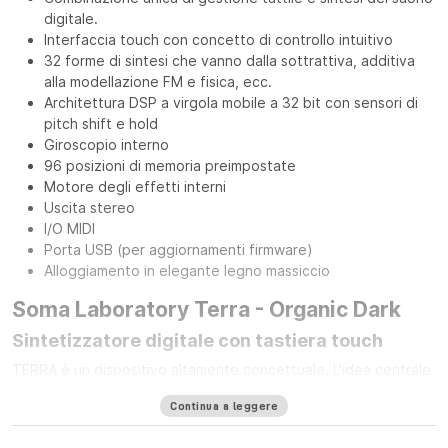
digitale.
Interfaccia touch con concetto di controllo intuitivo
32 forme di sintesi che vanno dalla sottrattiva, additiva
alla modellazione FM e fisica, ecc.
Architettura DSP a virgola mobile a 32 bit con sensori di
pitch shift e hold
Giroscopio interno
96 posizioni di memoria preimpostate
Motore degli effetti interni
Uscita stereo
I/O MIDI
Porta USB (per aggiornamenti firmware)
Alloggiamento in elegante legno massiccio
Soma Laboratory Terra - Organic Dark
Sintetizzatore digitale con tastiera touch
TERRA è un dispositivo altamente concettuale. L'idea centrale
è l'unità tra natura e tecnologia e un perfetto equilibrio tra
Continua a leggere
semplicità e versatilità. Dietro l'interfaccia estremamente
semplice si nasconde un complesso sintetizzatore polifonico e