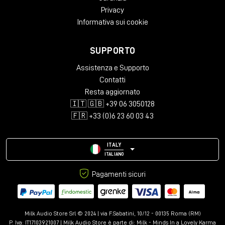
Privacy
1-12 voices (depending on the
Polyphony
algorithm)
Informativa sui cookie
Presets
96
SUPPORTO
Pitch Shifter presets
24
Assistenza e Supporto
L, R TS/TRS 1/4-inch jacks / 6.35 mm
Line out
jacks
Contatti
Resta aggiornato
Maximum line output
13 V peak-to-peak
🇮🇹 🇬🇧 +39 06 3050128
signal
🇫🇷 +33 (0)6 23 60 03 43
Nominal line output
~1.5 V (volume 100%)
signal
ITALY
Headphone output
TRS 1/4 inch jack / 6.35 mm jacks
ITALIANO
Headphones
6-64 ohm
Pagamenti sicuri
impedance
CV-clock input voltage
3-15 V
Power supply voltage
DC 12 V *
Milk Audio Store Srl © 2024 | via F.Sabatini, 10/12 - 00135 Roma (RM)
P. Iva: IT17103921007 | Milk Audio Store è parte di:
Milk - Minds In a Lovely Karma
Consumption current
0.2 A