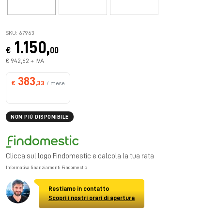
SKU: 67963
1.150,
€
00
€ 942,62 + IVA
383
€
,33
/ mese
NON PIÙ DISPONIBILE
Clicca sul logo Findomestic e calcola la tua rata
Informativa finanziamenti Findomestic
Restiamo in contatto
Scopri i nostri orari di apertura