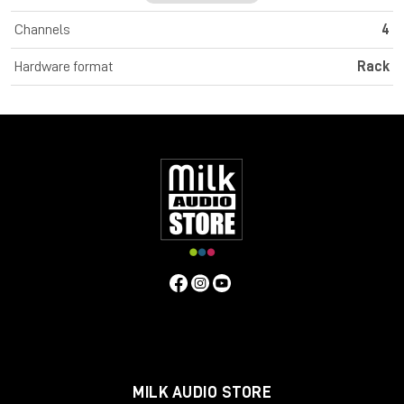
indipendente dal livello dell'attacco e del sustain dei segnali
Channels
4
audio ha rivoluzionato la produzione musicale in modo
significativo. L'ultima generazione di Transient Designer 4
Hardware format
Rack
presenta le stesse qualità di lavorazione del suo
predecessore, ma presenta un nuovo design e ha una
sensazione ancora migliore grazie alle solide manopole in
alluminio. SPL Transient Designer 4 Mk2 offre quattro canali
Transient Designer in un dispositivo da 19".
TRANSIENT DESIGNING
SPL Transient Designer: la rivoluzione nell'elaborazione
dinamica. Con Transient Designer è possibile manipolare gli
inviluppi dei segnali audio indipendentemente dal livello
(nessuna soglia!). Accelera o rallenta i transienti, allunga o
accorcia i tempi di sustain, con solo due controlli: attacco e
sustain. Tutte le costanti di tempo sono automatizzate in
modo musicale e si ottimizzano adattativamente in base alle
caratteristiche del segnale di ingresso.
ATTACCO
L'attacco può essere utilizzato per aumentare o attenuare la
fase transitoria di un segnale fino a 15 dB. Un valore di attacco
MILK AUDIO STORE