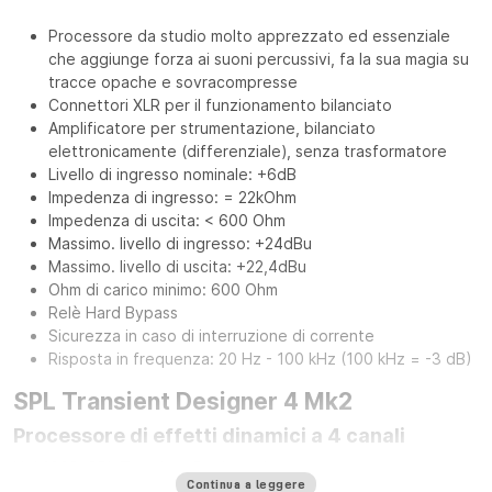
Processore da studio molto apprezzato ed essenziale
che aggiunge forza ai suoni percussivi, fa la sua magia su
tracce opache e sovracompresse
Connettori XLR per il funzionamento bilanciato
Amplificatore per strumentazione, bilanciato
elettronicamente (differenziale), senza trasformatore
Livello di ingresso nominale: +6dB
Impedenza di ingresso: = 22kOhm
Impedenza di uscita: < 600 Ohm
Massimo. livello di ingresso: +24dBu
Massimo. livello di uscita: +22,4dBu
Ohm di carico minimo: 600 Ohm
Relè Hard Bypass
Sicurezza in caso di interruzione di corrente
Risposta in frequenza: 20 Hz - 100 kHz (100 kHz = -3 dB)
SPL Transient Designer 4 Mk2
Processore di effetti dinamici a 4 canali
Nel 1998, SPL Transient Designer ha creato una nuova
Continua a leggere
generazione di processori dinamici. L'elaborazione