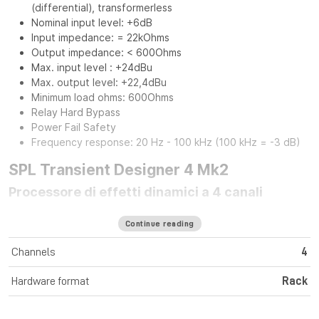
(differential), transformerless
Nominal input level: +6dB
Input impedance: = 22kOhms
Output impedance: < 600Ohms
Max. input level : +24dBu
Max. output level: +22,4dBu
Minimum load ohms: 600Ohms
Relay Hard Bypass
Power Fail Safety
Frequency response: 20 Hz - 100 kHz (100 kHz = -3 dB)
SPL Transient Designer 4 Mk2
Processore di effetti dinamici a 4 canali
Nel 1998, SPL Transient Designer ha creato una nuova
Continue reading
generazione di processori dinamici. L'elaborazione
indipendente dal livello dell'attacco e del sustain dei segnali
Channels
4
audio ha rivoluzionato la produzione musicale in modo
significativo. L'ultima generazione di Transient Designer 4
Hardware format
Rack
presenta le stesse qualità di lavorazione del suo
predecessore, ma presenta un nuovo design e ha una
sensazione ancora migliore grazie alle solide manopole in