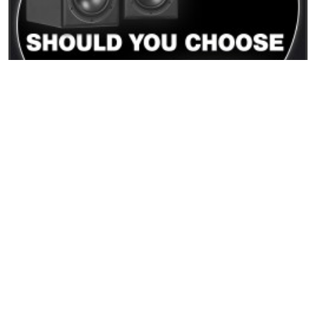
15/12/2025
PMC Result6 vs PMC6: Unterschiede und welcher
Monitor der richtige ist