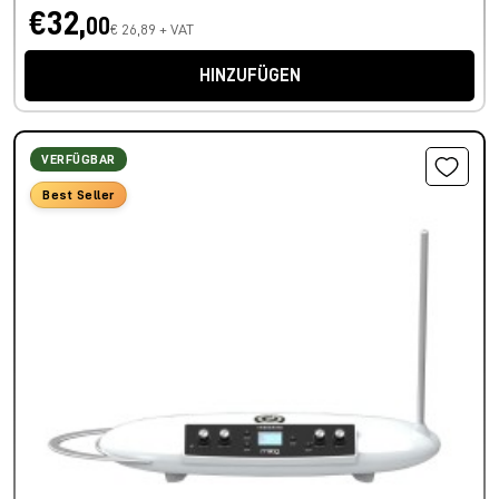
€32,
00
€ 26,89 + VAT
HINZUFÜGEN
VERFÜGBAR
Best Seller