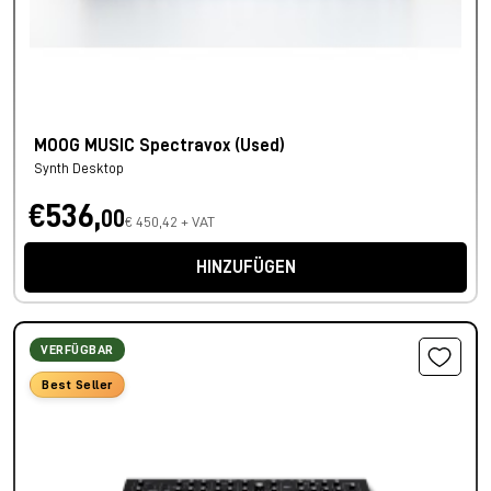
MOOG MUSIC Spectravox (Used)
Synth Desktop
€536,
00
€ 450,42 + VAT
HINZUFÜGEN
VERFÜGBAR
Best Seller