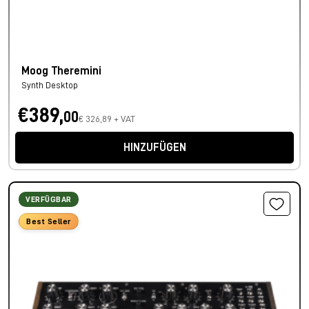
Moog Theremini
Synth Desktop
€389,
00
€ 326,89 + VAT
HINZUFÜGEN
VERFÜGBAR
Best Seller