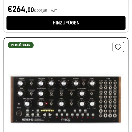
€264,
00
€ 221,85 + VAT
HINZUFÜGEN
VERFÜGBAR