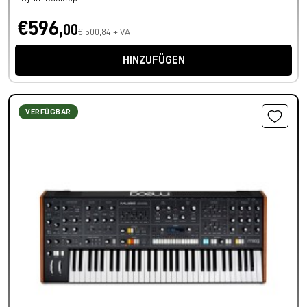
€596,
00
€ 500,84 + VAT
HINZUFÜGEN
VERFÜGBAR