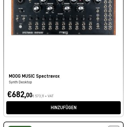
MOOG MUSIC Spectravox
Synth Desktop
€682,
00
€ 573,11 + VAT
HINZUFÜGEN