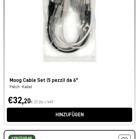
Moog Cable Set (5 pezzi) da 6"
Patch -Kabel
€32,
20
€ 27,06 + VAT
HINZUFÜGEN
VERFÜGBAR