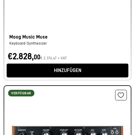
Moog Music Muse
Keyboard-Synthesizer
€2.828,
00
€ 2.376,47 + VAT
HINZUFÜGEN
VERFÜGBAR