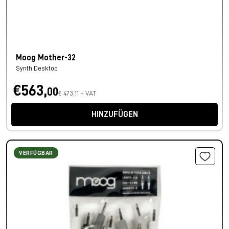
Moog Mother-32
Synth Desktop
€563,
00
€ 473,11 + VAT
HINZUFÜGEN
VERFÜGBAR