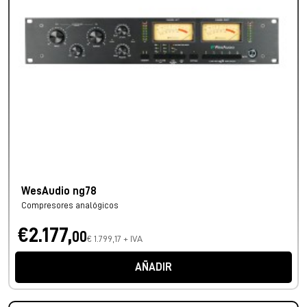
WesAudio ng78
Compresores analógicos
€2.177,
00
€ 1.799,17 + IVA
AÑADIR