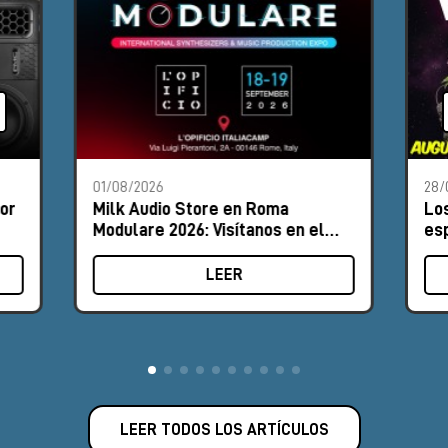
01/08/2026
28/
or
Milk Audio Store en Roma
Lo
Modulare 2026: Visítanos en el
es
Stand n.º 8
20
LEER
LEER TODOS LOS ARTÍCULOS