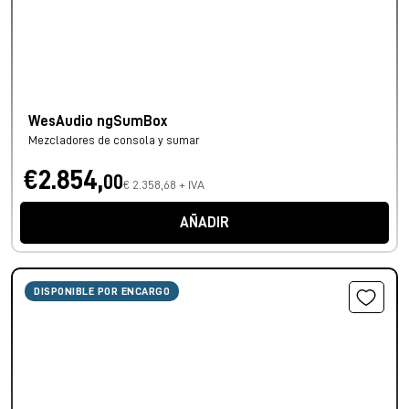
WesAudio ngSumBox
Mezcladores de consola y sumar
€2.854,
00
€ 2.358,68 + IVA
AÑADIR
DISPONIBLE POR ENCARGO