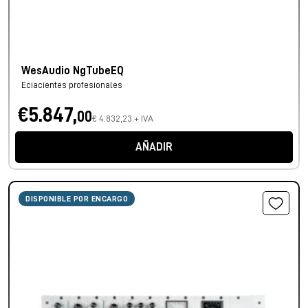
WesAudio NgTubeEQ
Eciacientes profesionales
€5.847,
00
€ 4.832,23 + IVA
AÑADIR
DISPONIBLE POR ENCARGO