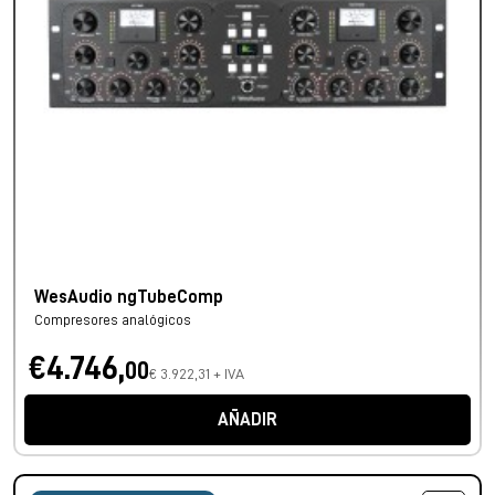
WesAudio ngTubeComp
Compresores analógicos
€4.746,
00
€ 3.922,31 + IVA
AÑADIR