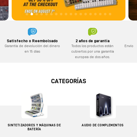
2 años de garantía
Satisfecho o Reembolsado
Todos los productos están
Envío g
Garantía de devolución del dinero
cubiertos por una garantía
en 15 días
europea de dos años.
CATEGORÍAS
SINTETIZADORES Y MÁQUINAS DE
AUDIO DE COMPLEMENTOS
BATERÍA