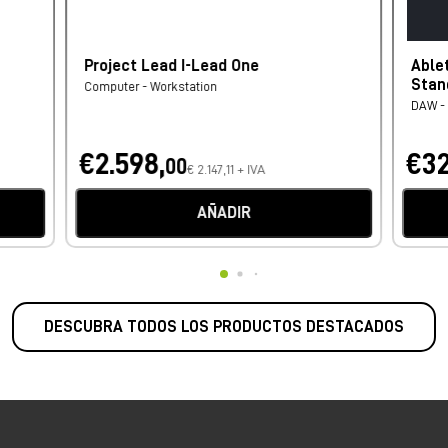
Project Lead I-Lead One
Able
Stan
Computer - Workstation
DAW - 
€2.598,
€32
00
€ 2.147,11 + IVA
AÑADIR
DESCUBRA TODOS LOS PRODUCTOS DESTACADOS