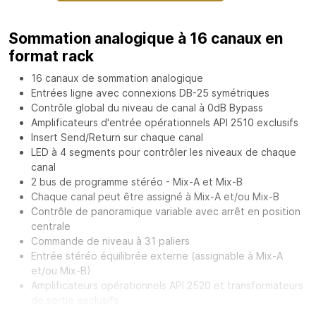
Sommation analogique à 16 canaux en
format rack
16 canaux de sommation analogique
Entrées ligne avec connexions DB-25 symétriques
Contrôle global du niveau de canal à 0dB Bypass
Amplificateurs d'entrée opérationnels API 2510 exclusifs
Insert Send/Return sur chaque canal
LED à 4 segments pour contrôler les niveaux de chaque
canal
2 bus de programme stéréo - Mix-A et Mix-B
Chaque canal peut être assigné à Mix-A et/ou Mix-B
Contrôle de panoramique variable avec arrêt en position
centrale
Commande de niveau à 31 paliers
Entrée stéréo équilibrée externe (assignable à Mix-A
et/ou Mix-B)
Amplificateurs opérationnels API 2520 et transformateurs
de sortie exclusifs
VU-mètre de sortie stéréo analogique