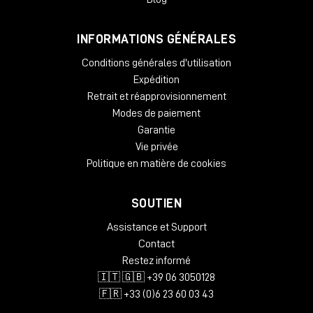
Melodyne 5 Assistant ne se limite pas à l'accordage et à
l'édition des performances, il peut être utilisé à des fins très
INFORMATIONS GÉNÉRALES
créatives. Introduisez des variations mélodiques, créez des
Conditions générales d'utilisation
arrangements vocaux, élaborez des harmonies, réarrangez
des mots ou mélangez des phrases, quantifiez de l'audio et
Expédition
bien plus encore. Ajoutez à cela une interface utilisateur
Retrait et réapprovisionnement
simple et intuitive, facile à naviguer, et vous obtenez l'outil
Modes de paiement
ultime pour le compositeur, l'ingénieur du son et le producteur
Garantie
modernes.
Vie privée
Caractéristiques
Politique en matière de cookies
Technologie Melodyne récompensée par un Grammy
SOUTIEN
Award
Offre un flux de travail basé sur les notes hautement
Assistance et Support
musical et intuitif
Contact
La boîte à outils complète de Melodyne
Restez informé
De tout nouveaux algorithmes offrent des performances
naturelles
🇮🇹 🇬🇧 +39 06 3050128
Le mode de détection des accords garantit une
🇫🇷 +33 (0)6 23 60 03 43
manipulation harmonique des plus fines