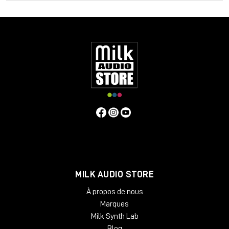
votre piste audio, Melodyne 5 Assistant sépare le contenu
sonore du contenu musical, vous donnant un contrôle
méticuleux de la hauteur, du timing, de la longueur et de la
dérive de la hauteur. Tous ces éléments peuvent être édités
manuellement ou automatiquement, ce qui vous laisse du
temps pour faire ce qui compte le plus dans votre studio :
créer !
Des algorithmes récemment développés offrent une suite
d'outils d'édition fluides et transparents pour s'assurer que
votre piste conserve la signature sonore et le caractère de
l'audio d'origine. Grâce aux macro-commandes, vous pouvez
entrer dans les moindres détails de votre performance en
introduisant des fondus de notes avec l'outil Fade, ainsi qu'en
contrôlant les différences de volume entre les sons aigus et
non aigus avec les outils Sibilance et Leveller. En outre, un
algorithme dédié aux percussions permet de manipuler la
MILK AUDIO STORE
hauteur des tambours et des percussions. Une fois que vous
À propos de nous
avez fini d'éditer votre performance, Melodyne 5 Assistant
vous permet d'exporter l'audio vers le MIDI pour envoyer
Marques
votre mélodie à travers des instruments VST afin de la
Milk Synth Lab
mélanger pour obtenir un son énorme et moderne.
Blog