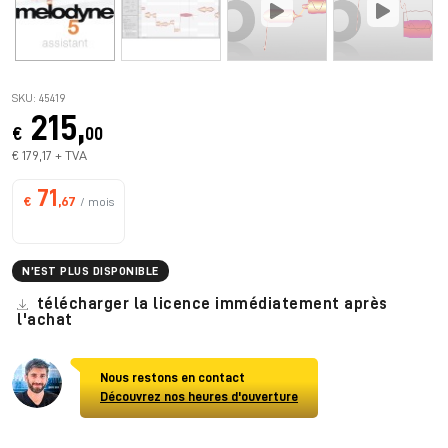
SKU: 45419
215,
€
00
€ 179,17 + TVA
71
€
,67
/ mois
N’EST PLUS DISPONIBLE
télécharger la licence immédiatement après
l'achat
Nous restons en contact
Découvrez nos heures d'ouverture