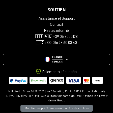
OSX 10.9 ou supérieur
SOUTIEN
512 Mo de RAM au minimum
Assistance et Support
Windows
Contact
Windows 7 ou version ultérieure
Restez informé
Minimum 512 Mo de RAM
🇮🇹 🇬🇧 +39 06 3050128
🇫🇷 +33 (0)6 23 60 03 43
Formats des plug-ins
:
AAX, VST3, AU et AudioSuite en 64 bits
FRANCE
FRANÇAIS
Paiements sécurisés
Milk Audio Store Srl © 2024 | via F.Sabatini, 10/12 - 00135 Roma (RM) - Italy
ID TVA : IT17103921007 | Milk Audio Store fait partie de :
Milk - Minds In a Lovely
Karma Group
Modifier les préférences en matière de cookies