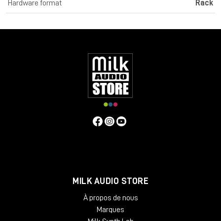
Hardware format
Rack
presenta le stesse qualità di lavorazione del suo
predecessore, ma presenta un nuovo design e ha una
sensazione ancora migliore grazie alle solide manopole in
alluminio. SPL Transient Designer 4 Mk2 offre quattro canali
Transient Designer in un dispositivo da 19".
TRANSIENT DESIGNING
SPL Transient Designer: la rivoluzione nell'elaborazione
dinamica. Con Transient Designer è possibile manipolare gli
inviluppi dei segnali audio indipendentemente dal livello
(nessuna soglia!). Accelera o rallenta i transienti, allunga o
accorcia i tempi di sustain, con solo due controlli: attacco e
sustain. Tutte le costanti di tempo sono automatizzate in
modo musicale e si ottimizzano adattativamente in base alle
caratteristiche del segnale di ingresso.
ATTACCO
L'attacco può essere utilizzato per aumentare o attenuare la
fase transitoria di un segnale fino a 15 dB. Un valore di attacco
MILK AUDIO STORE
positivo aumenta l'ampiezza della risposta transitoria. I valori di
À propos de nous
attacco negativi portano ad un'attenuazione.
Marques
SUSTAIN