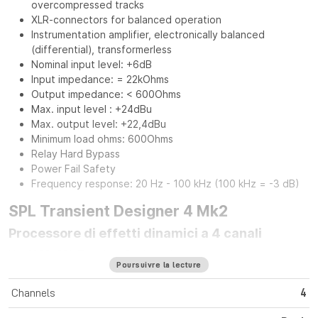
overcompressed tracks
XLR-connectors for balanced operation
Instrumentation amplifier, electronically balanced
(differential), transformerless
Nominal input level: +6dB
Input impedance: = 22kOhms
Output impedance: < 600Ohms
Max. input level : +24dBu
Max. output level: +22,4dBu
Minimum load ohms: 600Ohms
Relay Hard Bypass
Power Fail Safety
Frequency response: 20 Hz - 100 kHz (100 kHz = -3 dB)
SPL Transient Designer 4 Mk2
Processore di effetti dinamici a 4 canali
Nel 1998, SPL Transient Designer ha creato una nuova
Poursuivre la lecture
generazione di processori dinamici. L'elaborazione
indipendente dal livello dell'attacco e del sustain dei segnali
Channels
4
audio ha rivoluzionato la produzione musicale in modo
significativo. L'ultima generazione di Transient Designer 4