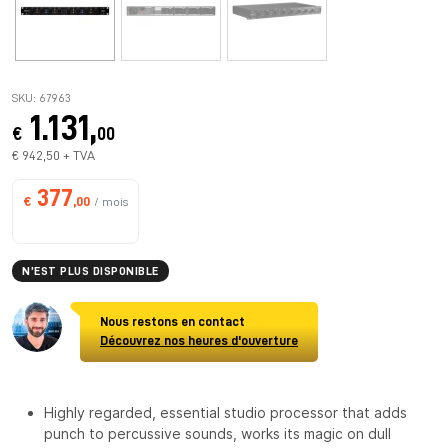
SKU: 67963
1.131,
€
00
€ 942,50 + TVA
377
€
,00
/ mois
N’EST PLUS DISPONIBLE
Nous restons en contact
Découvrez nos heures d'ouverture
Highly regarded, essential studio processor that adds
punch to percussive sounds, works its magic on dull