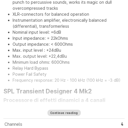
punch to percussive sounds, works its magic on dull
overcompressed tracks
XLR-connectors for balanced operation
Instrumentation amplifier, electronically balanced
(differential), transformerless
Nominal input level: +6dB
Input impedance: = 22kOhms
Output impedance: < 600Ohms
Max. input level : +24dBu
Max. output level: +22,4dBu
Minimum load ohms: 600Ohms
Relay Hard Bypass
Power Fail Safety
Frequency response: 20 Hz - 100 kHz (100 kHz = -3 dB)
SPL Transient Designer 4 Mk2
Processore di effetti dinamici a 4 canali
Nel 1998, SPL Transient Designer ha creato una nuova
Continue reading
generazione di processori dinamici. L'elaborazione
indipendente dal livello dell'attacco e del sustain dei segnali
Channels
4
audio ha rivoluzionato la produzione musicale in modo