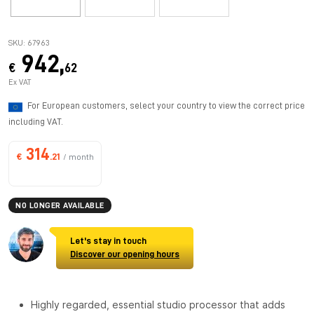
SKU: 67963
942,
€
62
Ex VAT
For European customers, select your country to view the correct price
including VAT.
314
€
.21
/ month
NO LONGER AVAILABLE
Let's stay in touch
Discover our opening hours
Highly regarded, essential studio processor that adds