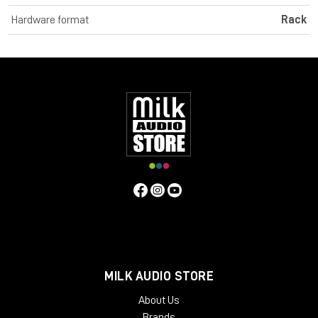
significativo. L'ultima generazione di Transient Designer 4
Hardware format
Rack
presenta le stesse qualità di lavorazione del suo
predecessore, ma presenta un nuovo design e ha una
sensazione ancora migliore grazie alle solide manopole in
alluminio. SPL Transient Designer 4 Mk2 offre quattro canali
Transient Designer in un dispositivo da 19".
TRANSIENT DESIGNING
SPL Transient Designer: la rivoluzione nell'elaborazione
dinamica. Con Transient Designer è possibile manipolare gli
inviluppi dei segnali audio indipendentemente dal livello
(nessuna soglia!). Accelera o rallenta i transienti, allunga o
accorcia i tempi di sustain, con solo due controlli: attacco e
sustain. Tutte le costanti di tempo sono automatizzate in
modo musicale e si ottimizzano adattativamente in base alle
caratteristiche del segnale di ingresso.
ATTACCO
L'attacco può essere utilizzato per aumentare o attenuare la
fase transitoria di un segnale fino a 15 dB. Un valore di attacco
MILK AUDIO STORE
positivo aumenta l'ampiezza della risposta transitoria. I valori di
About Us
attacco negativi portano ad un'attenuazione.
Brands