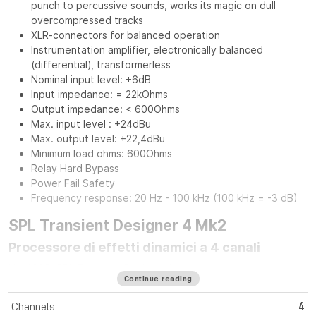
punch to percussive sounds, works its magic on dull
overcompressed tracks
XLR-connectors for balanced operation
Instrumentation amplifier, electronically balanced
(differential), transformerless
Nominal input level: +6dB
Input impedance: = 22kOhms
Output impedance: < 600Ohms
Max. input level : +24dBu
Max. output level: +22,4dBu
Minimum load ohms: 600Ohms
Relay Hard Bypass
Power Fail Safety
Frequency response: 20 Hz - 100 kHz (100 kHz = -3 dB)
SPL Transient Designer 4 Mk2
Processore di effetti dinamici a 4 canali
Nel 1998, SPL Transient Designer ha creato una nuova
Continue reading
generazione di processori dinamici. L'elaborazione
indipendente dal livello dell'attacco e del sustain dei segnali
Channels
4
audio ha rivoluzionato la produzione musicale in modo