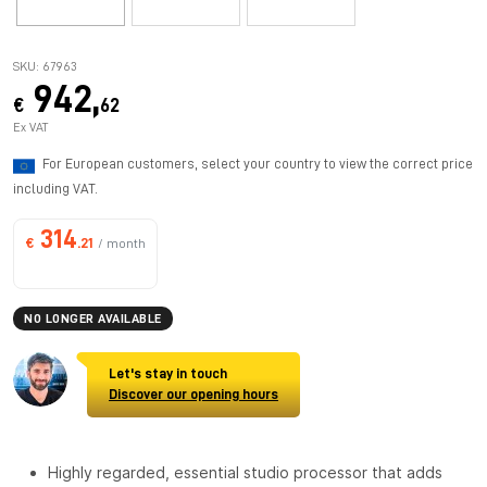
SKU: 67963
942,
€
62
Ex VAT
For European customers, select your country to view the correct price
including VAT.
314
€
.21
/ month
NO LONGER AVAILABLE
Let's stay in touch
Discover our opening hours
Highly regarded, essential studio processor that adds