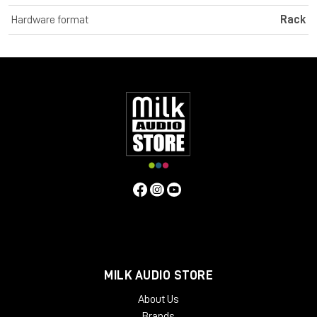
significativo. L'ultima generazione di Transient Designer 4
Hardware format
Rack
presenta le stesse qualità di lavorazione del suo
predecessore, ma presenta un nuovo design e ha una
sensazione ancora migliore grazie alle solide manopole in
alluminio. SPL Transient Designer 4 Mk2 offre quattro canali
Transient Designer in un dispositivo da 19".
TRANSIENT DESIGNING
SPL Transient Designer: la rivoluzione nell'elaborazione
dinamica. Con Transient Designer è possibile manipolare gli
inviluppi dei segnali audio indipendentemente dal livello
(nessuna soglia!). Accelera o rallenta i transienti, allunga o
accorcia i tempi di sustain, con solo due controlli: attacco e
sustain. Tutte le costanti di tempo sono automatizzate in
modo musicale e si ottimizzano adattativamente in base alle
caratteristiche del segnale di ingresso.
ATTACCO
L'attacco può essere utilizzato per aumentare o attenuare la
fase transitoria di un segnale fino a 15 dB. Un valore di attacco
MILK AUDIO STORE
positivo aumenta l'ampiezza della risposta transitoria. I valori di
About Us
attacco negativi portano ad un'attenuazione.
Brands