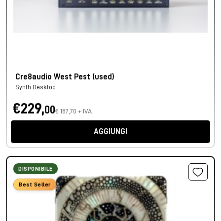
Cre8audio West Pest (used)
Synth Desktop
€229,
00
€ 187,70 + IVA
AGGIUNGI
DISPONIBILE
Best Seller