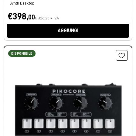
Synth Desktop
€398,
00
€ 326,23 + IVA
AGGIUNGI
DISPONIBILE