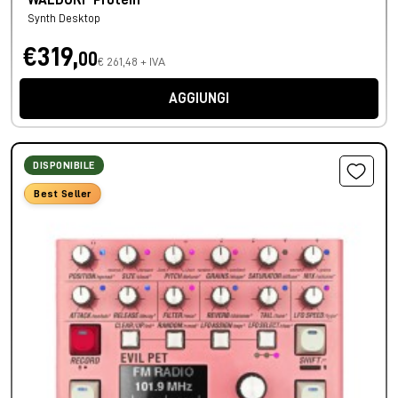
WALDORF Protein
Synth Desktop
€319,
00
€ 261,48 + IVA
AGGIUNGI
DISPONIBILE
Best Seller