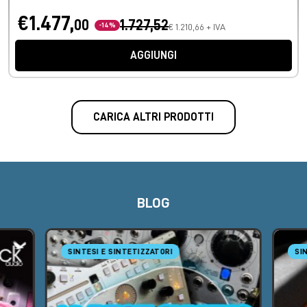
€1.477,
00
1.727,52
-14%
€ 1.210,66 + IVA
AGGIUNGI
CARICA ALTRI PRODOTTI
BLOG
SINTESI E SINTETIZZATORI
SI