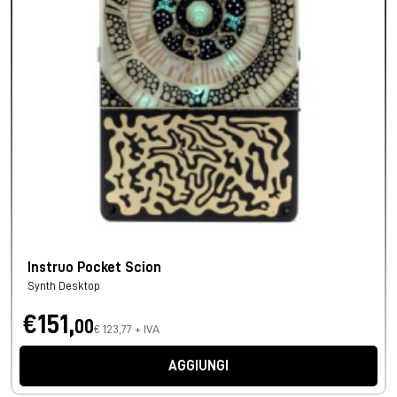
Instruo Pocket Scion
Synth Desktop
€151,
00
€ 123,77 + IVA
AGGIUNGI