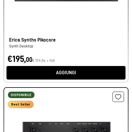
Erica Synths Pikocore
Synth Desktop
€195,
00
€ 159,84 + IVA
AGGIUNGI
DISPONIBILE
Best Seller