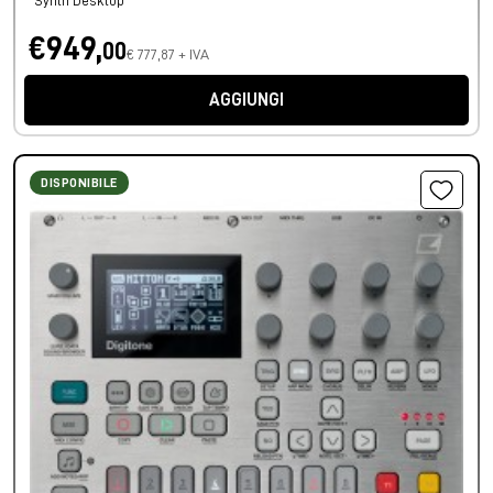
Synth Desktop
€949,
00
€ 777,87 + IVA
AGGIUNGI
DISPONIBILE