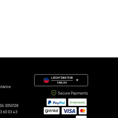
LIECHTENSTEIN
ENGLISH
stance
Secure Payments
06 3050128
23 60 03 43