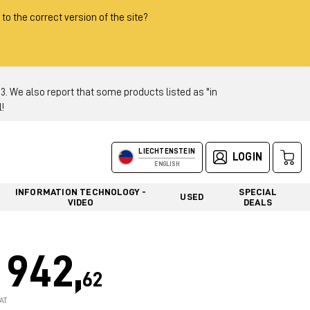
 to the correct version of the site?
 We also report that some products listed as "in
!
LIECHTENSTEIN
LOGIN
ENGLISH
INFORMATION TECHNOLOGY -
SPECIAL
USED
VIDEO
DEALS
942,
62
AT