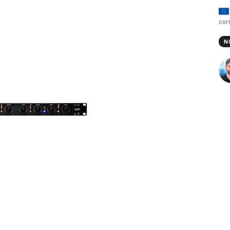
cor
N