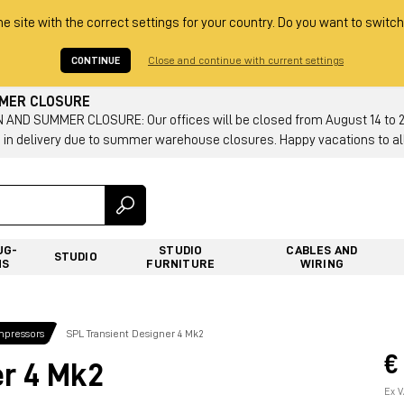
he site with the correct settings for your country. Do you want to switch
CONTINUE
Close and continue with current settings
MMER CLOSURE
AND SUMMER CLOSURE: Our offices will be closed from August 14 to 23.
 in delivery due to summer warehouse closures. Happy vacations to all
UG-
STUDIO
CABLES AND
STUDIO
NS
FURNITURE
WIRING
mpressors
SPL Transient Designer 4 Mk2
€
er 4 Mk2
Ex V