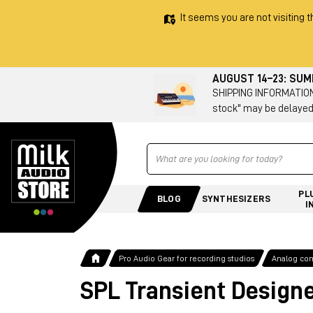
It seems you are not visiting t
AUGUST 14–23: SU
SHIPPING INFORMATION 
stock" may be delayed
Ricerca
PL
BLOG
SYNTHESIZERS
I
Pro Audio Gear for recording studios
Analog co
SPL Transient Design