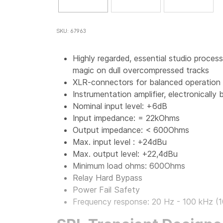
SKU: 67963
Highly regarded, essential studio proces
magic on dull overcompressed tracks
XLR-connectors for balanced operation
Instrumentation amplifier, electronically 
Nominal input level: +6dB
Input impedance: = 22kOhms
Output impedance: < 600Ohms
Max. input level : +24dBu
Max. output level: +22,4dBu
Minimum load ohms: 600Ohms
Relay Hard Bypass
Power Fail Safety
Frequency response: 20 Hz - 100 kHz (