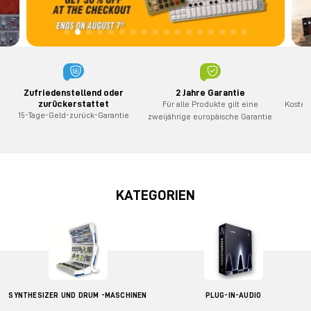
2 Jahre Garantie
K
Zufriedenstellend oder
zurückerstattet
Für alle Produkte gilt eine
Kosten
15-Tage-Geld-zurück-Garantie
zweijährige europäische Garantie
Be
KATEGORIEN
SYNTHESIZER UND DRUM -MASCHINEN
PLUG-IN-AUDIO