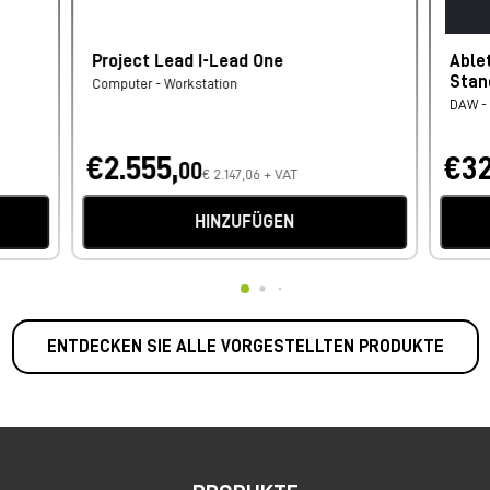
Project Lead I-Lead One
Able
Stan
Computer - Workstation
DAW - 
€2.555,
€32
00
€ 2.147,06 + VAT
HINZUFÜGEN
ENTDECKEN SIE ALLE VORGESTELLTEN PRODUKTE