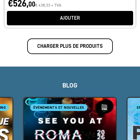
€526,
00
€ 438,33 + TVA
AJOUTER
CHARGER PLUS DE PRODUITS
BLOG
ING
ÉVÉNEMENTS ET NOUVELLES
E