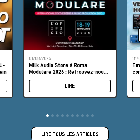
01/08/2026
31/
U-
Milk Audio Store à Roma
Emp
ain
Modulare 2026 : Retrouvez-nous
co
au Stand n°8
for
LIRE
LIRE TOUS LES ARTICLES