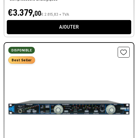
€3.379,
00
€ 2.815,83 + TVA
AJOUTER
DISPONIBLE
Best Seller