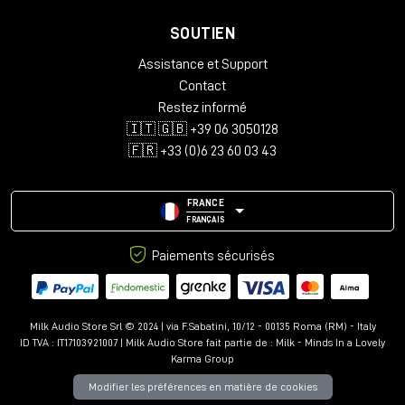
SOUTIEN
Assistance et Support
Contact
Restez informé
🇮🇹 🇬🇧 +39 06 3050128
🇫🇷 +33 (0)6 23 60 03 43
FRANCE
FRANÇAIS
Paiements sécurisés
Milk Audio Store Srl © 2024 | via F.Sabatini, 10/12 - 00135 Roma (RM) - Italy
ID TVA : IT17103921007 | Milk Audio Store fait partie de :
Milk - Minds In a Lovely
Karma Group
Modifier les préférences en matière de cookies