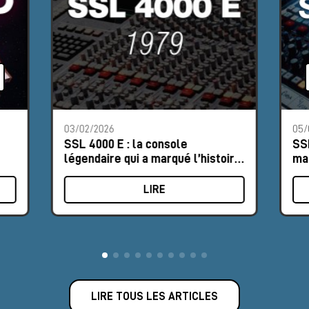
03/02/2026
05/
SSL 4000 E : la console
SSL
légendaire qui a marqué l’histoire
mar
de la musique
LIRE
LIRE TOUS LES ARTICLES