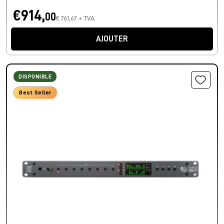
€914,
00
€ 761,67 + TVA
AJOUTER
DISPONIBLE
Best Seller