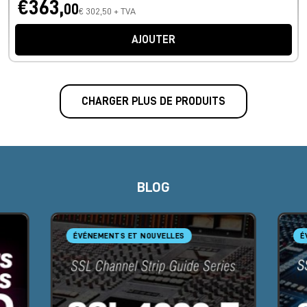
€363,
00
€ 302,50 + TVA
AJOUTER
CHARGER PLUS DE PRODUITS
BLOG
ÉVÉNEMENTS ET NOUVELLES
É