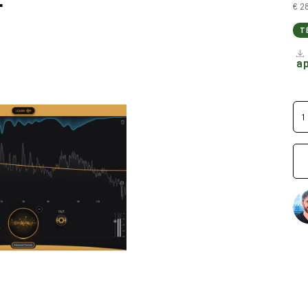
r
€ 2
T
ap