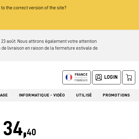
 to the correct version of the site?
3 août. Nous attirons également votre attention
 de livraison en raison de la fermeture estivale de
FRANCE
LOGIN
FRANÇAIS
LAGE
INFORMATIQUE - VIDÉO
UTILISÉ
PROMOTIONS
34,
40