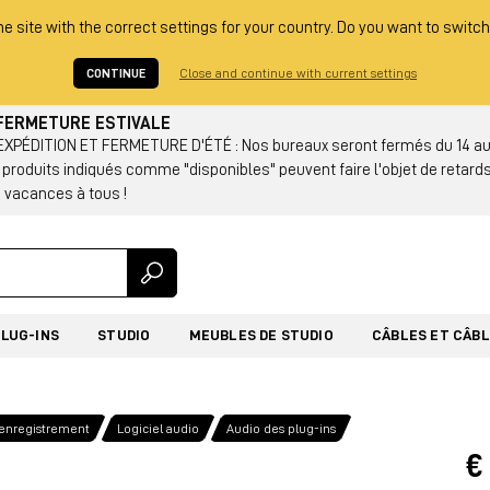
he site with the correct settings for your country. Do you want to switch
CONTINUE
Close and continue with current settings
: FERMETURE ESTIVALE
PÉDITION ET FERMETURE D'ÉTÉ : Nos bureaux seront fermés du 14 au 2
s produits indiqués comme "disponibles" peuvent faire l'objet de retards
 vacances à tous !
PLUG-INS
STUDIO
MEUBLES DE STUDIO
CÂBLES ET CÂB
'enregistrement
Logiciel audio
Audio des plug-ins
€