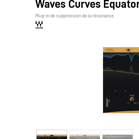
Waves Curves Equato
Plug-in de suppression de la résonance