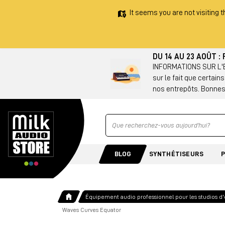
It seems you are not visiting t
DU 14 AU 23 AOÛT 
INFORMATIONS SUR L'EX
sur le fait que certain
nos entrepôts. Bonnes
Ricerca
BLOG
SYNTHÉTISEURS
Équipement audio professionnel pour les studios d
Waves Curves Equator