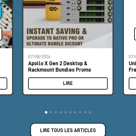
07/08/2026
07/
Apollo X Gen 2 Desktop &
Un
Rackmount Bundles Promo
Fr
LIRE
LIRE TOUS LES ARTICLES