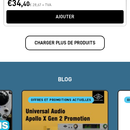
€34,
40
€ 28,67 + TVA
AJOUTER
CHARGER PLUS DE PRODUITS
BLOG
OFFRES ET PROMOTIONS ACTUELLES
O