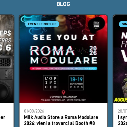
BLOG
EVENTI E NOTIZIE
SI
01/08/2026
28/0
per
Milk Audio Store a Roma Modulare
I sy
2026: vieni a trovarci al Booth #8
202