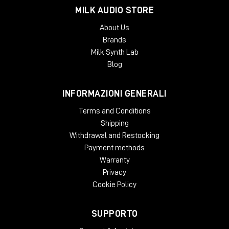
MILK AUDIO STORE
About Us
Brands
Milk Synth Lab
Blog
INFORMAZIONI GENERALI
Terms and Conditions
Shipping
♻️ Permuta interfacce DigiLink e
Withdrawal and Restocking
upgrade sistema audio
Payment methods
💸 Risparmio di
1.500 €
su Pro Tools | MTRX II
Warranty
🔄 Valido con permuta di interfacce DigiLink
Privacy
(Avid/Digidesign o terze parti)
🧩 Possibilità di aggiungere schede opzionali
Cookie Policy
MTRX
SUPPORTO
Un’occasione ideale per aggiornare sistemi esistenti
e migliorare qualità e flessibilità del routing audio.