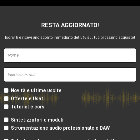
Tools
.
RESTA AGGIORNATO!
🔊 Pro Tools MTRX Studio: sistema
completo per studio professionale
Iscriviti e ricevi uno sconto immediato del 5% sul tuo prossimo acquisto!
Acquistando
Pro Tools | MTRX Studio
, si ottiene un
sistema completo per la produzione audio di alto
livello.
Novità e ultime uscite
Offerte e Usati
Tutorial e corsi
Sintetizzatori e moduli
⚡ Bundle incluso con Thunderbolt e Pro
Strumentazione audio professionale e DAW
Tools Studio
La promozione include: