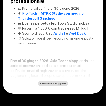
professionale
📅 Promo valida fino al 30 giugno 2026
🔊
Pro Tools |
MTRX Studio con modulo
Thunderbolt 3 incluso
💻 Licenza perpetua Pro Tools Studio inclusa
💸 Risparmia 1.500 € con trade-in su MTRX II
🎛 Sconto di 200 € su
Avid S1
e
Avid Dock
🚀 Soluzioni ideali per recording, mixing e post-
produzione
Fino
al 30 giugno 2026
,
Avid Technology
lancia una
serie di promozioni dedicate a professionisti
dell’audio, studi di registrazione e producer che
vogliono migliorare il proprio setup e ottimizzare il
workflow.
Continua a leggere
Queste offerte rappresentano un’opportunità
concreta per aggiornare la propria
catena del
segnale
, migliorare la conversione audio e lavorare
in modo più efficiente all’interno dell’ecosistema
Pro