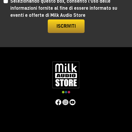
Selezionando questo box, consento l'uso delle
maggiore connettività, espandibilità e potenza per
informazioni fornite al fine di essere informato su
produzioni audio di alto livello.
eventi e offerte di Milk Audio Store
👉🏻
Apollo x6 Gen 2 Essentials+
ISCRIVITI
👉🏻
Apollo x6 Gen 2 Studio+
👉🏻
Apollo x8 Gen 2 Essentials+
👉🏻
Apollo x8 Gen 2 Studio+
👉🏻
Apollo x8p Gen 2 Essentials+
👉🏻
Apollo x8p Gen 2 Studio+
👉🏻
Apollo x16 Gen 2 Essentials+
👉🏻
Apollo x16 Gen 2 Ultimate+
🎁 SoundID Reference Headphone
Calibration incluso gratis
Con l’acquisto di un modello Apollo X Gen 2 incluso