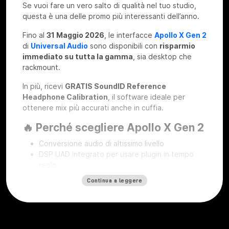
Se vuoi fare un vero salto di qualità nel tuo studio,
questa è una delle promo più interessanti dell’anno.
Fino al
31 Maggio 2026
, le interfacce
Apollo X Gen 2
di
Universal Audio
sono disponibili con
risparmio
immediato su tutta la gamma
, sia desktop che
rackmount.
In più, ricevi
GRATIS SoundID Reference
Headphone Calibration
, il software ideale per
ottenere mix più accurati anche in cuffia.
🔥 Perché scegliere Apollo X Gen 2
Conversione audio di altissimo livello
DSP UAD integrato per usare plugin in tempo
reale
Workflow professionale per recording, mix e
Continua a leggere
mastering
Soluzioni desktop e rackmount per ogni tipo di
studio
SoundID Reference Headphone Calibration