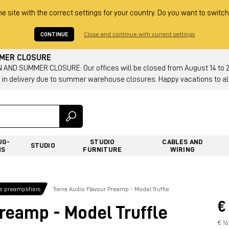
he site with the correct settings for your country. Do you want to switch
CONTINUE
Close and continue with current settings
MMER CLOSURE
AND SUMMER CLOSURE: Our offices will be closed from August 14 to 23.
 in delivery due to summer warehouse closures. Happy vacations to all
UG-
STUDIO
CABLES AND
STUDIO
NS
FURNITURE
WIRING
 preamplifiers
Tierra Audio Flavour Preamp - Model Truffle
€
Preamp - Model Truffle
€ 1