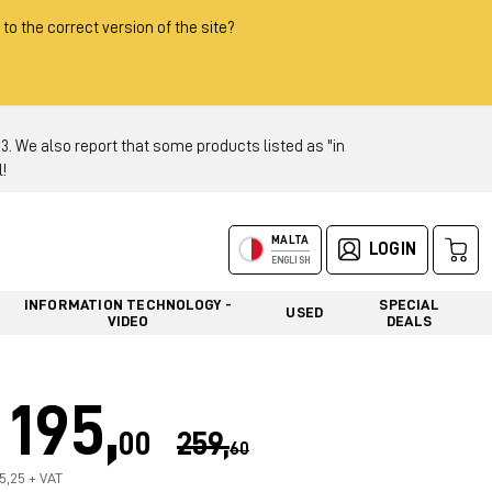
 to the correct version of the site?
 We also report that some products listed as "in
!
MALTA
LOGIN
ENGLISH
INFORMATION TECHNOLOGY -
SPECIAL
USED
VIDEO
DEALS
195,
00
259,
60
65,25 + VAT