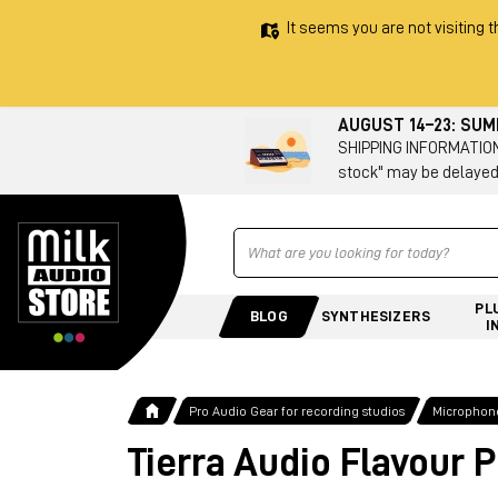
It seems you are not visiting t
AUGUST 14–23: SU
SHIPPING INFORMATION 
stock" may be delayed
Ricerca
PL
BLOG
SYNTHESIZERS
I
Pro Audio Gear for recording studios
Microphone
Tierra Audio Flavour 