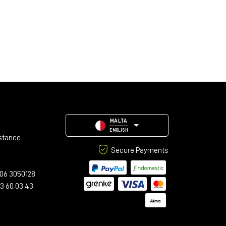
MALTA
ENGLISH
stance
Secure Payments
06 3050128
23 60 03 43