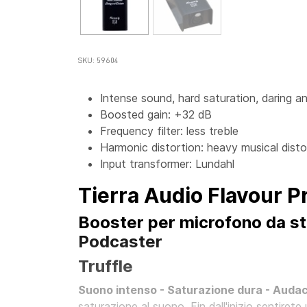
SKU: 59604
Intense sound, hard saturation, daring a
Boosted gain: +32 dB
Frequency filter: less treble
Harmonic distortion: heavy musical disto
Input transformer: Lundahl
Tierra Audio Flavour P
Booster per microfono da stu
Podcaster
Truffle
Suono intenso - Saturazione dura - Audac
saturazione al suono. Fin dall'inizio sentire