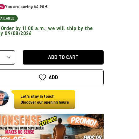
You are saving 64,90 €
5%
VAILABLE
Order by 11:00 a.m., we will ship by the
y 09/08/2026
ADD TO CART
ADD
Let's stay in touch
Discover our opening hours