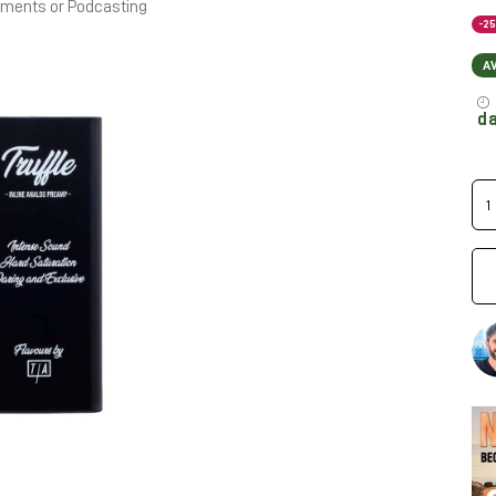
ruments or Podcasting
-2
A
da