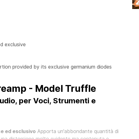
nd exclusive
rtion provided by its exclusive germanium diodes
reamp - Model Truffle
dio, per Voci, Strumenti e
e ed esclusivo
Apporta un'abbondante quantità di
te una distorsione molto evidente ma contenuta e