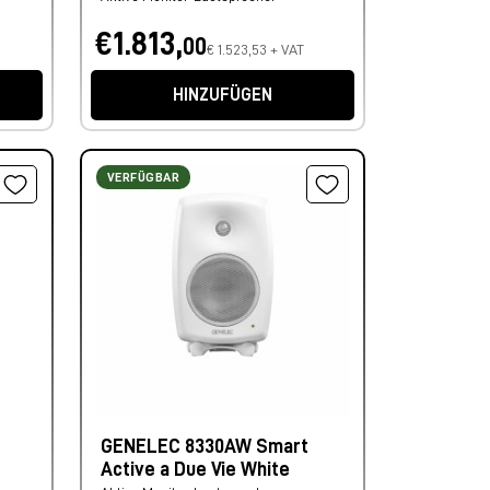
€1.813,
00
€ 1.523,53 + VAT
HINZUFÜGEN
VERFÜGBAR
GENELEC 8330AW Smart
Active a Due Vie White