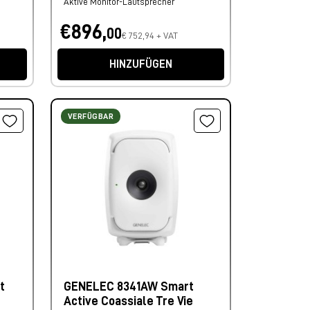
Aktive Monitor-Lautsprecher
€896,
00
€ 752,94 + VAT
HINZUFÜGEN
VERFÜGBAR
t
GENELEC 8341AW Smart
Active Coassiale Tre Vie