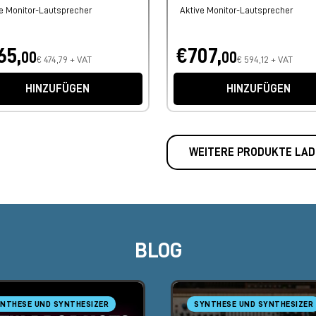
e Monitor-Lautsprecher
Aktive Monitor-Lautsprecher
65,
€707,
00
00
€ 474,79 + VAT
€ 594,12 + VAT
HINZUFÜGEN
HINZUFÜGEN
WEITERE PRODUKTE LAD
BLOG
NTHESE UND SYNTHESIZER
SYNTHESE UND SYNTHESIZER