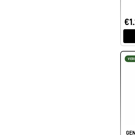
€1
VER
GE