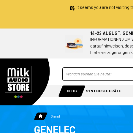
It seems you are not visiting t
14–23 AUGUST: SO
INFORMATIONEN ZUM VE
darauf hinweisen, das
Lieferverzögerungen k
Ricerca
BLOG
SYNTHESEGERÄTE
Brand
GENELEC