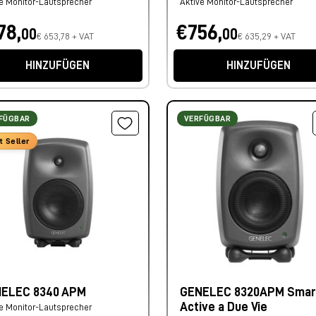
e Monitor-Lautsprecher
Aktive Monitor-Lautsprecher
78,
€756,
00
00
€ 653,78 + VAT
€ 635,29 + VAT
HINZUFÜGEN
HINZUFÜGEN
FÜGBAR
VERFÜGBAR
t Seller
ELEC 8340 APM
GENELEC 8320APM Smar
Active a Due Vie
e Monitor-Lautsprecher