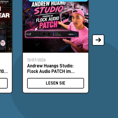
13/07/2026
18/06/2
Andrew Huangs Studio:
Nordic
10-
Flock Audio PATCH im
und NU
Zentrum des Routings
Praxis
LESEN SIE