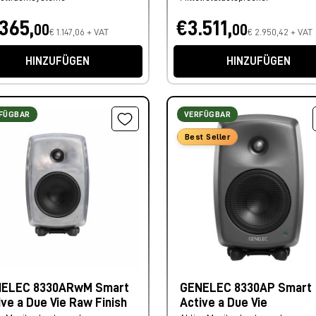
.365,
€3.511,
00
00
€ 1.147,06 + VAT
€ 2.950,42 + VAT
HINZUFÜGEN
HINZUFÜGEN
FÜGBAR
VERFÜGBAR
Best Seller
ELEC 8330ARwM Smart
GENELEC 8330AP Smart
ive a Due Vie Raw Finish
Active a Due Vie