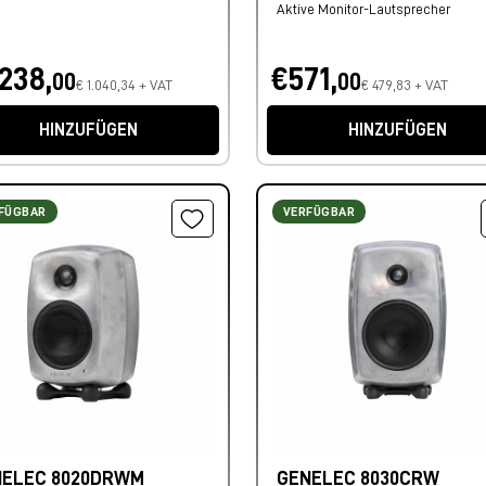
Aktive Monitor-Lautsprecher
.238,
€571,
00
00
€ 1.040,34 + VAT
€ 479,83 + VAT
HINZUFÜGEN
HINZUFÜGEN
FÜGBAR
VERFÜGBAR
NELEC 8020DRWM
GENELEC 8030CRW