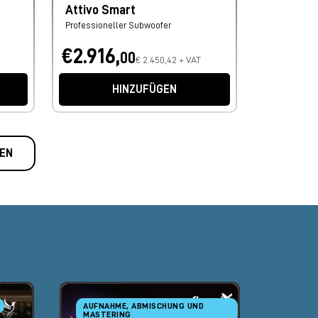
Attivo Smart
Professioneller Subwoofer
€2.916,
00
€ 2.450,42 + VAT
HINZUFÜGEN
EN
AUFNAHME, ABMISCHUNG UND
AUFNA
MASTERING
MASTE