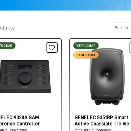
odukte
FÜGBAR
VERFÜGBAR
Best Seller
ELEC 9320A SAM
GENELEC 8351BP Smart
erence Controller
Active Coassiale Tre Vie
rollraumsysteme
Mittelfeldlautsprecher